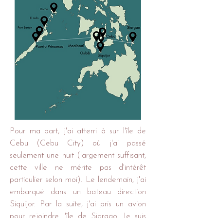
Pour ma part, j'ai atterri à sur l'île de
Cebu (Cebu City) où j'ai passé
seulement une nuit (largement suffisant,
cette ville ne mérite pas d'intérêt
particulier selon moi). Le lendemain, j'ai
embarqué dans un bateau direction
Siquijor. Par la suite, j'ai pris un avion
pour rejoindre l'île de Siargao. Je suis