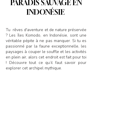
PARADIS SAUVAGE EN
INDONÉSIE
Tu rêves d'aventure et de nature préservée
? Les îles Komodo, en Indonésie, sont une
véritable pépite à ne pas manquer. Si tu es
passionné par la faune exceptionnelle, les
paysages à couper le souffle et les activités
en plein air, alors cet endroit est fait pour toi
! Découvre tout ce qu’il faut savoir pour
explorer cet archipel mythique.
Sommaire
Pourquoi choisir les Îles Komodo pour ton prochain
voyage en Indonésie ?
Que faire sur les îles Komodo ?
Activités à faire à Labuan Bajo
Mes adresses à Labuan Bajo