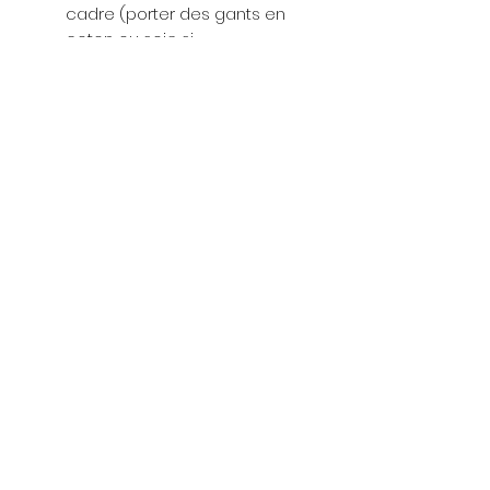
cadre (porter des gants en
coton ou soie si
besoin). Évitez le contact
avec la peau et toute
huile/humidité.
Livraison offerte
sur toutes les
commandes
Détails
Toutes les photographies
sont imprimées sur un
papier Hahnemühle FineArt