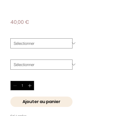
STUPA
Prix
40,00 €
Taille
*
Papier
*
Quantité
*
Ajouter au panier